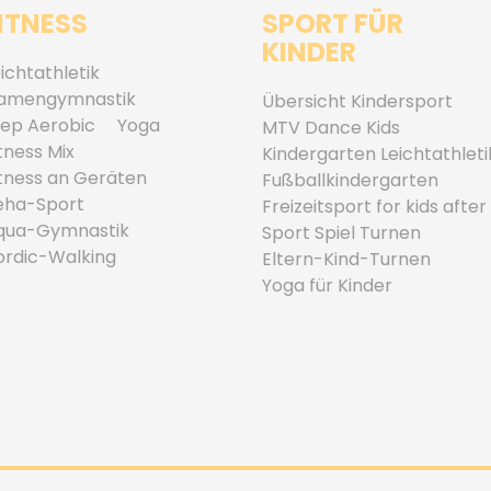
ITNESS
SPORT FÜR
KINDER
ichtathletik
amengymnastik
Übersicht Kindersport
tep Aerobic
Yoga
MTV Dance Kids
tness Mix
Kindergarten Leichtathleti
itness an Geräten
Fußballkindergarten
eha-Sport
Freizeitsport for kids after
qua-Gymnastik
Sport Spiel Turnen
ordic-Walking
Eltern-Kind-Turnen
Yoga für Kinder