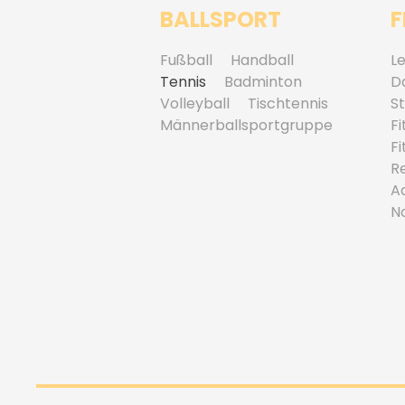
BALLSPORT
F
Fußball
Handball
Le
Tennis
Badminton
D
Volleyball
Tischtennis
S
Männerballsportgruppe
Fi
F
R
A
N