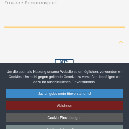
Frauen - Seniorensport
Um die optimale Nutzung unserer Website zu ermöglichen, verwenden wir
Cookies. Um nicht gegen geltende Gesetze zu verstoßen, benötigen wir
dazu Ihr ausdrückliches Einverständnis.
Ja, ich gebe mein Einverständnis!
Mitglied werden
Kontakt/Impressum
Datenschutz
Ablehnen
Cookie-Einstellungen