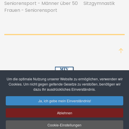
Seniorensport - Männer über 50
Sitzgymnastik
Frauen - Seniorensport
Um die optimale Nutzung unserer Website zu ermöglichen, verwenden wir
Cookies. Um nicht gegen geltende Gesetze zu verstoßen, benötigen wir
dazu Ihr ausdrückliches Einverständnis.
Ja, ich gebe mein Einverständnis!
Mitglied werden
Kontakt/Impressum
Datenschutz
Ablehnen
Cookie-Einstellungen