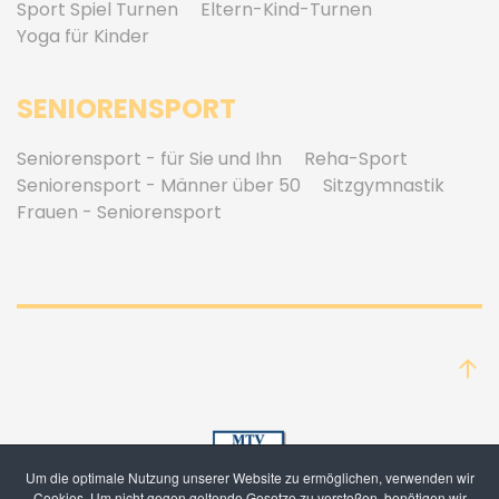
Sport Spiel Turnen
Eltern-Kind-Turnen
Yoga für Kinder
SENIORENSPORT
Seniorensport - für Sie und Ihn
Reha-Sport
Seniorensport - Männer über 50
Sitzgymnastik
Frauen - Seniorensport
Um die optimale Nutzung unserer Website zu ermöglichen, verwenden wir
Cookies. Um nicht gegen geltende Gesetze zu verstoßen, benötigen wir