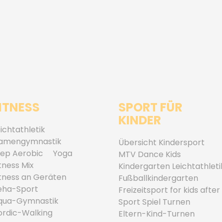
ITNESS
SPORT FÜR
KINDER
ichtathletik
amengymnastik
Übersicht Kindersport
tep Aerobic
Yoga
MTV Dance Kids
tness Mix
Kindergarten Leichtathleti
itness an Geräten
Fußballkindergarten
eha-Sport
Freizeitsport for kids after
qua-Gymnastik
Sport Spiel Turnen
ordic-Walking
Eltern-Kind-Turnen