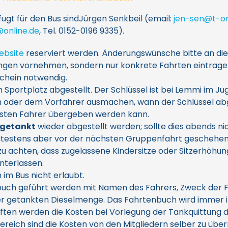
gt für den Bus sindJürgen Senkbeil (email:
jen-sen@t-on
@online.de
, Tel. 0152-0196 9335).
ebsite
reserviert werden. Änderungswünsche bitte an die
ungen vornehmen, sondern nur konkrete Fahrten eintrage
schein notwendig.
 Sportplatz abgestellt. Der Schlüssel ist bei Lemmi im J
 ihm oder dem Vorfahrer ausmachen, wann der Schlüssel a
sten Fahrer übergeben werden kann.
lgetankt
wieder abgestellt werden; sollte dies abends ni
ätestens aber vor der nächsten Gruppenfahrt geschehen
f zu achten, dass zugelassene Kindersitze oder Sitzerhöh
interlassen.
 im Bus nicht erlaubt.
nbuch geführt werden mit Namen des Fahrers, Zweck der F
r getankten Dieselmenge. Das Fahrtenbuch wird immer im
ten werden die Kosten bei Vorlegung der Tankquittung 
reich sind die Kosten von den Mitgliedern selber zu üb